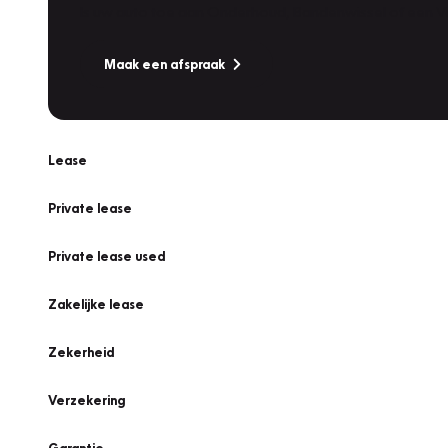
Is uw auto toe aan Onderhoud, Bandenwissel of een Va
Maak een afspraak
Lease
Private lease
Private lease used
Zakelijke lease
Zekerheid
Verzekering