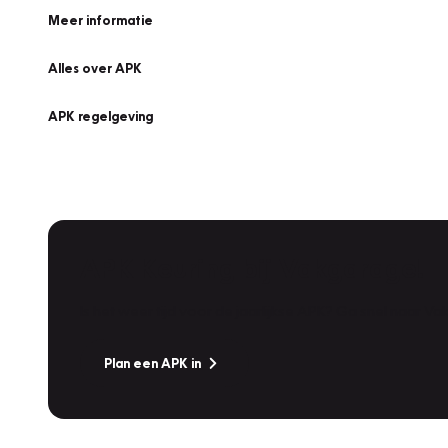
Meer informatie
Alles over APK
APK regelgeving
APK Keuring bij Vakgarage!
Is het weer tijd voor de jaarlijkse APK? Ga snel naar V
Plan een APK in