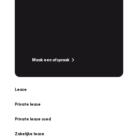
Plan een
Werkplaatsafspraak
Is uw auto toe aan Onderhoud,
Bandenwissel of een Vakantiecheck? Plan
online een afspraak!
Maak een afspraak
Lease
Private lease
Private lease used
Zakelijke lease