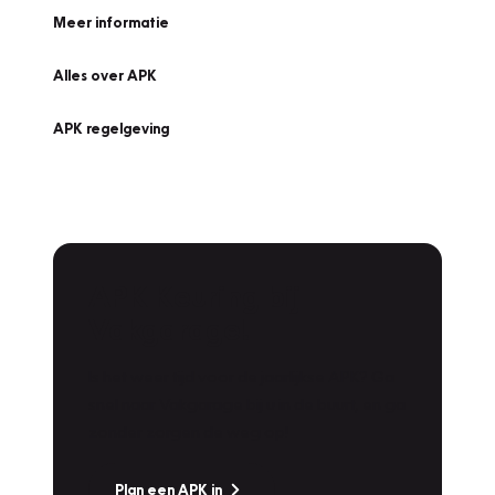
Meer informatie
Alles over APK
APK regelgeving
APK Keuring bij
Vakgarage!
Is het weer tijd voor de jaarlijkse APK? Ga
snel naar Vakgarage bij u in de buurt, en ga
zonder zorgen de weg op!
Plan een APK in