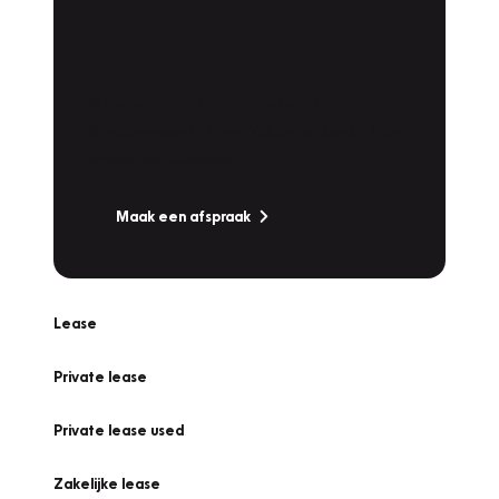
Plan een
Werkplaatsafspraak
Is uw auto toe aan Onderhoud,
Bandenwissel of een Vakantiecheck? Plan
online een afspraak!
Maak een afspraak
Lease
Private lease
Private lease used
Zakelijke lease