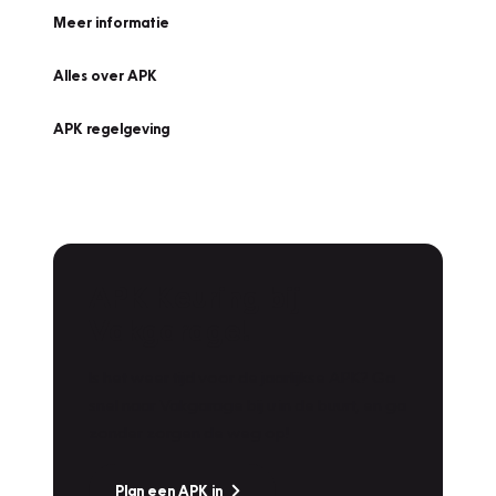
Meer informatie
Alles over APK
APK regelgeving
APK Keuring bij
Vakgarage!
Is het weer tijd voor de jaarlijkse APK? Ga
snel naar Vakgarage bij u in de buurt, en ga
zonder zorgen de weg op!
Plan een APK in