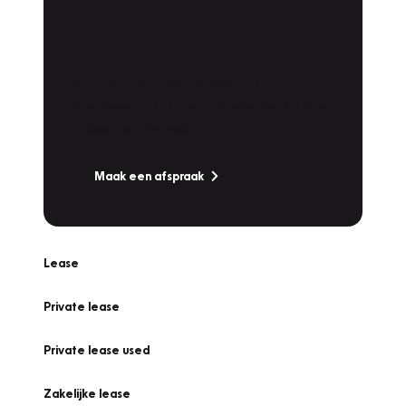
Plan een
Werkplaatsafspraak
Is uw auto toe aan Onderhoud,
Bandenwissel of een Vakantiecheck? Plan
online een afspraak!
Maak een afspraak
Lease
Private lease
Private lease used
Zakelijke lease