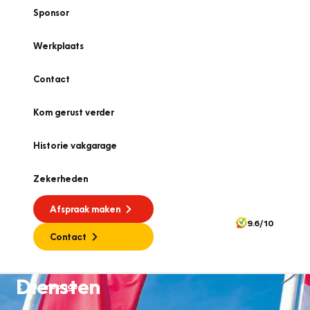
Sponsor
Werkplaats
Contact
Kom gerust verder
Historie vakgarage
Zekerheden
Afspraak maken
9.6/10
Contact
Diensten
Homepage