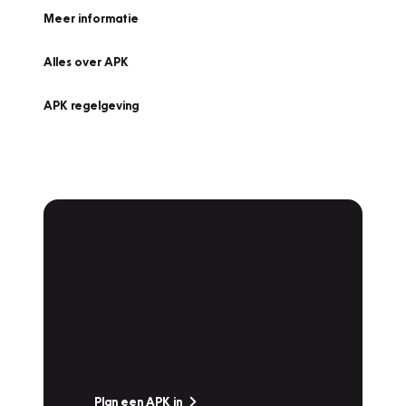
Meer informatie
Alles over APK
APK regelgeving
APK Keuring bij
Vakgarage!
Is het weer tijd voor de jaarlijkse APK? Ga
snel naar Vakgarage bij u in de buurt, en ga
zonder zorgen de weg op!
Plan een APK in