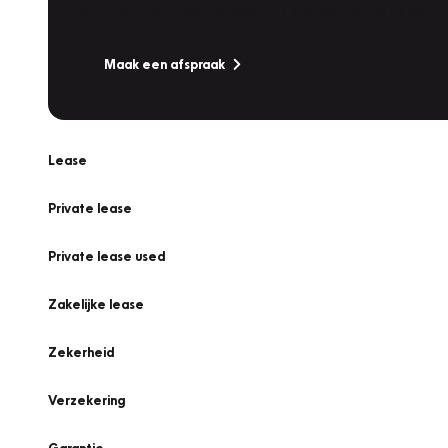
Is uw auto toe aan Onderhoud, Bandenwissel of een Va
Maak een afspraak
Lease
Private lease
Private lease used
Zakelijke lease
Zekerheid
Verzekering