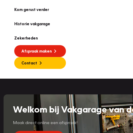
Kom gerust verder
Historie vakgarage
Zekerheden
Afspraak maken
Contact
Welkom bij Vakgarage van der
Maak direct online een afspraak!