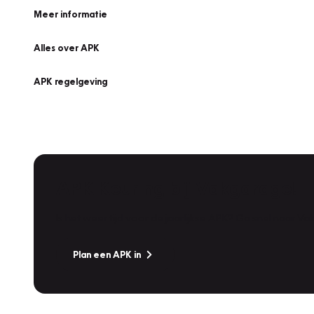
Meer informatie
Alles over APK
APK regelgeving
APK Keuring bij Vakgarage!
Is het weer tijd voor de jaarlijkse APK? Ga snel naar V
Plan een APK in