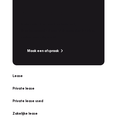
Plan een
Werkplaatsafspraak
Is uw auto toe aan Onderhoud,
Bandenwissel of een Vakantiecheck? Plan
online een afspraak!
Maak een afspraak
Lease
Private lease
Private lease used
Zakelijke lease