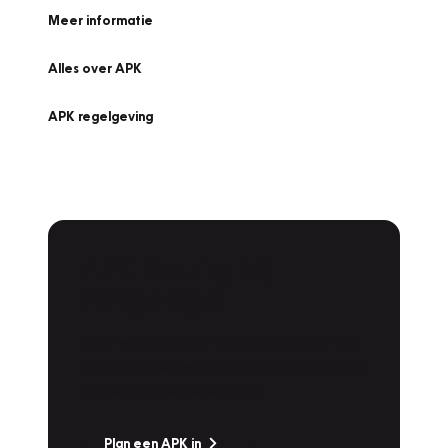
Meer informatie
Alles over APK
APK regelgeving
APK Keuring bij
Vakgarage!
Is het weer tijd voor de jaarlijkse APK? Ga
snel naar Vakgarage bij u in de buurt, en ga
zonder zorgen de weg op!
Plan een APK in