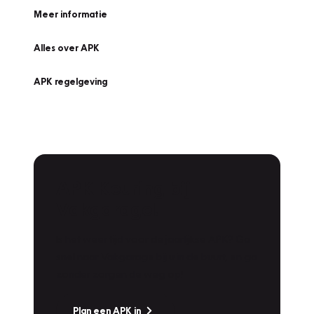
Meer informatie
Alles over APK
APK regelgeving
APK Keuring bij
Vakgarage!
Is het weer tijd voor de jaarlijkse APK? Ga
snel naar Vakgarage bij u in de buurt, en ga
zonder zorgen de weg op!
Plan een APK in