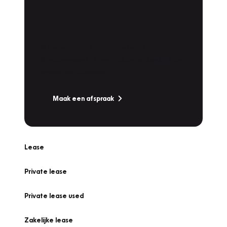
Plan een
Werkplaatsafspraak
Is uw auto toe aan Onderhoud,
Bandenwissel of een Vakantiecheck? Plan
online een afspraak!
Maak een afspraak
Lease
Private lease
Private lease used
Zakelijke lease