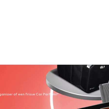
anizer of een frisse Car Parfum!*