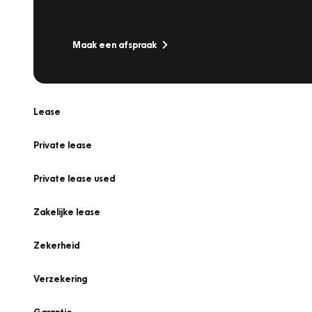
Is uw auto toe aan Onderhoud, Bandenwissel of een Va
Maak een afspraak
Lease
Private lease
Private lease used
Zakelijke lease
Zekerheid
Verzekering