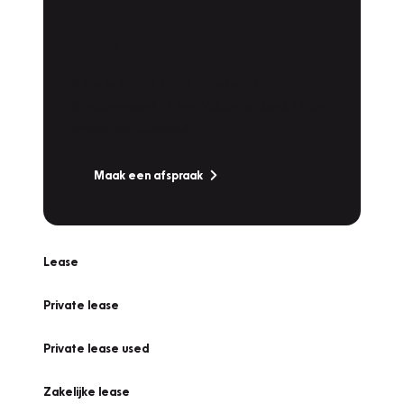
Plan een
Werkplaatsafspraak
Is uw auto toe aan Onderhoud,
Bandenwissel of een Vakantiecheck? Plan
online een afspraak!
Maak een afspraak
Lease
Private lease
Private lease used
Zakelijke lease