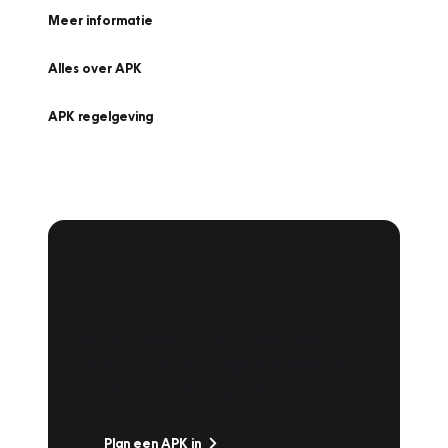
Meer informatie
Alles over APK
APK regelgeving
APK Keuring bij
Vakgarage!
Is het weer tijd voor de jaarlijkse APK? Ga
snel naar Vakgarage bij u in de buurt, en ga
zonder zorgen de weg op!
Plan een APK in