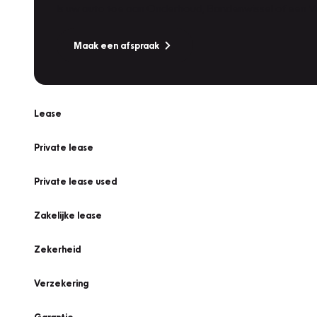
Is uw auto toe aan Onderhoud, Bandenwissel of een Va
Maak een afspraak
Lease
Private lease
Private lease used
Zakelijke lease
Zekerheid
Verzekering