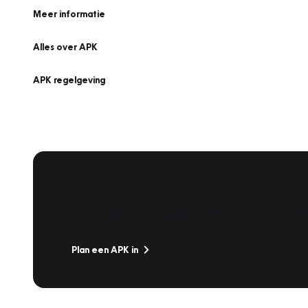
Meer informatie
Alles over APK
APK regelgeving
APK Keuring bij Vakgarage!
Is het weer tijd voor de jaarlijkse APK? Ga snel naar V
Plan een APK in